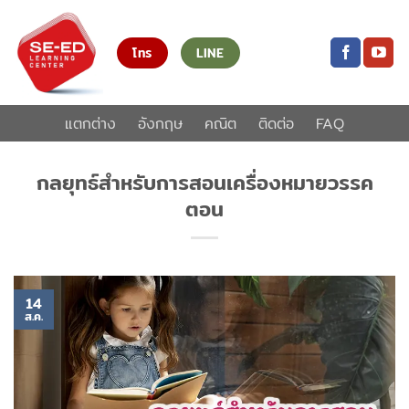
ข้าม
ไป
โทร
LINE
ยัง
เนื้อหา
แตกต่าง
อังกฤษ
คณิต
ติดต่อ
FAQ
กลยุทธ์สำหรับการสอนเครื่องหมายวรรค
ตอน
14
ส.ค.