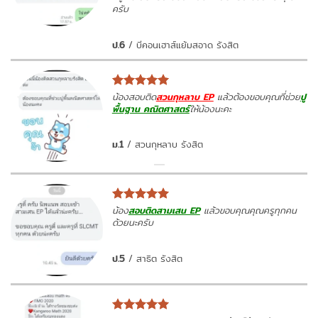
ครับ
ป.6
/
บีคอนเฮาส์แย้มสอาด รังสิต
น้องสอบติด
สวนกุหลาบ EP
แล้วต้องขอบคุณที่ช่วย
ปู
พื้นฐาน คณิตศาสตร์
ให้น้องนะคะ
ม.1
/
สวนกุหลาบ รังสิต
น้อง
สอบติดสามเสน EP
แล้วขอบคุณคุณครูทุกคน
ด้วยนะครับ
ป.5
/
สาธิต รังสิต