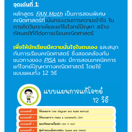
จุดเด่นที่ 1:
หลักสูตร
FAN Math
เป็นการสอนพิเศษ
คณิตศาสตร์ที่
เน้นกระบวนการความเข้าใจ ใน
การคิดวิเคราะห์และแก้ไขโจทย์ปัญหา สร้าง
ทัศนคติที่ดีต่อการเรียนคณิตศาสตร์
เพื่อให้นักเรียนมีความมั่นใจในตนเอง
และสนุก
กับการเรียนคณิตศาสตร์ ซึ่งสอดคล้องกับ
แนวทางของ
PISA
และ มีการสอนเทคนิคการ
แก้โจทย์ปัญหาทางคณิตศาสตร์ โดยใช้
แบบแผนทั้ง 12 วิธี