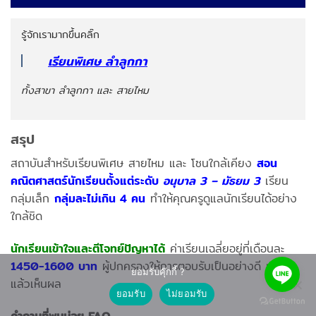
รู้จักเรามากขึ้นคลิ๊ก
เรียนพิเศษ ลำลูกกา
ทั้งสาขา ลำลูกกา และ สายไหม
สรุป
สถาบันสำหรับเรียนพิเศษ สายไหม และ โซนใกล้เคียง
สอน
คณิตศาสตร์นักเรียนตั้งแต่ระดับ
อนุบาล 3 – มัธยม 3
เรียน
กลุ่มเล็ก
กลุ่มละไม่เกิน 4 คน
ทำให้คุณครูดูแลนักเรียนได้อย่าง
ใกล้ชิด
นักเรียนเข้าใจและตีโจทย์ปัญหาได้
ค่าเรียนเฉลี่ยอยู่ที่เดือนละ
1450-1600 บาท
ผู้ปกครองให้การตอบรับเป็นอย่างดี เรียน
ยอมรับคุ๊กกี้ ?
แล้วเห็นผล
ยอมรับ
ไม่ยอมรับ