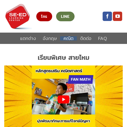
ข้าม
ไป
โทร
LINE
ยัง
เนื้อหา
แตกต่าง
อังกฤษ
คณิต
ติดต่อ
FAQ
เรียนพิเศษ สายไหม