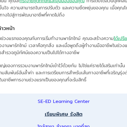
่านั้น คุณจะ
กระจายชุดทักษะและมุมมองของคุณ
การเติบโตส่วนบุคคลนี้ไ
มมั่นใจ ความสามารถในการปรับตัว และความยืดหยุ่นของคุณ เมื่อคุณโ
ูทางไปสู่การพัฒนาอาชีพที่คาดไม่ถึง
้าวหน้า
นช่วงแรกของคุณกับการเริ่มทำงานพาร์ทไทม์ คุณจะสร้างความ
ได้เปรี
นพาร์ทไทม์ เวลาคือทุกสิ่ง และเมื่อพูดถึงผู้ทำงานมืออาชีพในช่วงแรก 
ลังสำรวจภูมิทัศน์ของความเป็นไปได้ทางอาชีพ
ญ่ของการรวมงานพาร์ทไทม์เข้าไว้ด้วยกัน ไม่ใช่แค่รายได้เสริมเท่านั้น 
ัมพันธ์อันล้ำค่า และการเตรียมการสำหรับเส้นทางอาชีพที่เจริญรุ่งเร
นอาชีพการงานช่วงแรกเป็นของคุณที่จะรับสิทธิ์
SE-ED Learning Center
เรียนพิเศษ รังสิต
ใกล้สาขา ลำลูกกา มากที่สุด