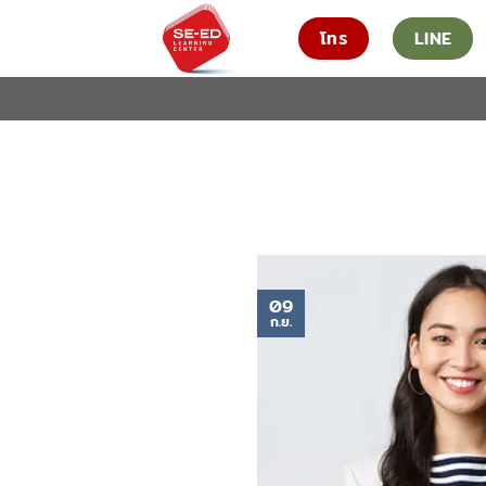
ข้าม
โทร
LINE
ไป
ยัง
เนื้อหา
09
ก.ย.