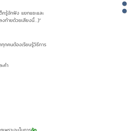
เด็กรู้จักฟัง แยกแยะและ
่ลงท้ายด้วยเสียงนี้…)”
ทุกคนต้องเรียนรู้วิธีการ
ละคำ
ๆเพราะฉะนั้นการ
จัด