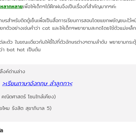
ี่หลากหลาย
เพื่อให้เด็กๆได้ฝึกฝนจึงเป็นเรื่องที่สำคัญมากๆค่ะ
กษรสำหรับติดตู้เย็นเพื่อเป็นสื่อการเรียนการสอนโดยแยกพยัญชนะไว้หน
ท์ ยกตัวอย่างเช่นคำว่า cat และให้เด็กๆพยายามสะกดโดยใช้ตัวแม่เหล
่ละตัว ในขณะเดียวกันให้ชี้ไปที่ตัวอักษรต่างๆตามลำดับ พยายามกระตุ้นใ
ว่า bat hat เป็นต้น
ลิ้งค์ด่านล่าง
>เรียนภาษาอังกฤษ ลำลูกกา<
 คณิตศาสตร์ โซนใกล้เคียง)
ยไหม รังสิต สุขาภิบาล 5)
ัล