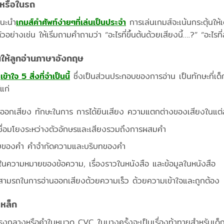
านหรือในรถ
แนะนำ
เกมส์คำศัพท์ง่ายๆที่เล่นเป็นประจำ
การเล่นเกมส์จะเน้นกระตุ้นให้
ย่างเช่น ให้เริ่มถามคำถามว่า “อะไรที่ขึ้นต้นด้วยเสียงนี้….?” “อะไรที
นให้ลูกอ่านภาษาอังกฤษ
ง
เข้าใจ 5 สิ่งที่จำเป็นนี้
ซึ่งเป็นส่วนประกอบของการอ่าน เป็นทักษะที่เด็ก
แก่
ารออกเสียง ทักษะในการ การได้ยินเสียง ความแตกต่างของเสียงในแต่
เชื่อมโยงระหว่างตัวอักษรและเสียงรวมถึงการผสมคำ
ายของคำ คำจำกัดความและบริบทของคำ
จในความหมายของข้อความ, เรื่องราวในหนังสือ และข้อมูลในหนังสือ
ามรถในการอ่านออกเสียงด้วยความเร็ว ด้วยความเข้าใจและถูกต้อง
เหล็ก
รงกลางหรือคำในหมวด CVC ในบางครั้งจะเป็นเรื่องท้าทายสำหรับเด็ก