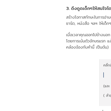
3. ดึงดูดเด็กๆให้สนใจโดยใ
สร้างโอกาสทักษะในการอ่า
ชาร์ต, หนังสือ ฯลฯ ให้เด็ก
เมื่อเวลาคุณออกไปข้างนอก
โดยการเน้นตัวอักษรแรก แล้ว
คล้องจ้องกับคำนี้ เป็นต้น)
คลิ๊ก
(และ
( ลำ