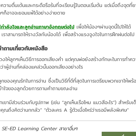
ามตื่นเต้นและกระตือรือร้นที่จะเรียนรู้ในตอนเริ่มต้น แต่เมื่อถึงจุดที่
็กๆก็อาจจะยอมแพ้ได้อย่างง่ายดาย
ห้กำลังใจและลูกอ่านภาษาอังกฤษต่อไป
เพื่อให้น้องๆผ่านจุดนี้ไปให้ได้
น เราสามารถให้รางวัลกับน้องได้ เพื่อสร้างแรงจูงใจในการฝึกฝนต่อไป
ำถามเกี่ยวกับหนังสือ
สดงให้ลูกๆเห็นวิธีการออกเสียงคำ แต่คุณพ่อยังสร้างทักษะในการทำค
่าผู้อ่านที่คล่องแคล่วนั้นออกเสียงอย่างไร
ลูกของคุณรักในการอ่าน ซึ่งเป็นวิธีที่ดีที่สุดในการเตรียมพวกเขาให้
เข้าใจของลูกด้วยการถามคำถามขณะอ่าน
วกเขามีส่วนร่วมกับรูปภาพ (เช่น “ลูกเห็นเรือไหม แมวสีอะไร”) สำหรับเ
ไมคุณถึงคิดว่านกกลัว” “ตัวละคร A รู้ตัวเมื่อไหร่ว่าเธอมีพลังพิเศษ”
SE-ED Learning Center สาขาอื่นๆ