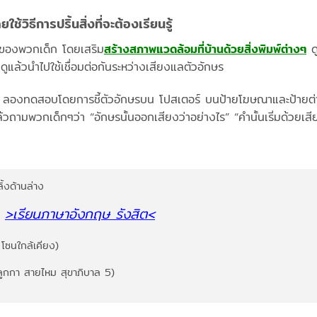
ช้วิธีการปริ้นสิ่งที่จะต้องเรียนรู้
นของพวกเด็ก โดยเสริม
สร้างสภาพแวดล้อมที่บ้านด้วยสิ่งพิมพ์ต่างๆ
ดู
ๆดูแล้วนำไปใช้เชื่อมต่อกันระหว่างเสียงแลตัวอักษร
 ลองทดสอบโดยการชี้ตัวอักษรบน โปสเตอร์ บนป้ายโฆษณาและป้ายต่า
ถามพวกเด็กๆว่า “อักษรนั้นออกเสียงว่าอย่างไร” “คำนั้นเริ่มด้วยเสีย
ลิ้งด้านล่าง
>เรียนภาษาอังกฤษ รังสิต
<
 โซนใกล้เคียง)
ลูกกา สายไหม สุขาภิบาล 5)