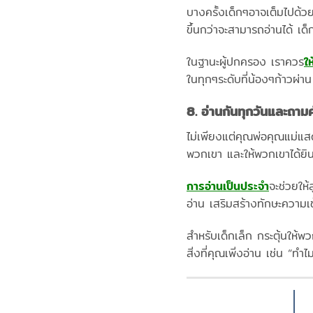
บางครั้งเด็กๆอาจเต็มไปด้วยคว
ขึ้นกว่าจะสามารถอ่านได้ เด
ในฐานะผู้ปกครอง เราควร
ใ
ในทุกๆระดับที่น้องๆก้าวผ่า
8. อ่านกันทุกวันและถามค
ไม่เพียงแต่คุณพ่อคุณแม่แ
พวกเขา และให้พวกเขาได้ยินว
การอ่านเป็นประจำ
จะช่วยให้
อ่าน เสริมสร้างทักษะความ
สำหรับเด็กเล็ก กระตุ้นให้พ
สิ่งที่คุณเพิ่งอ่าน เช่น “ทำ