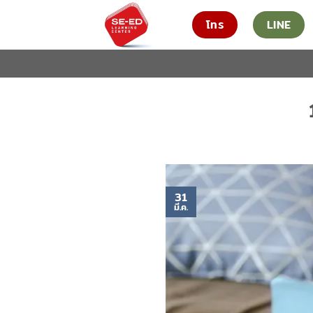
ข้าม
โทร
LINE
ไป
ยัง
เนื้อหา
31
มี.ค.