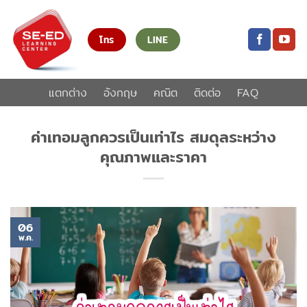
ข้าม
ไป
โทร
LINE
ยัง
เนื้อหา
แตกต่าง
อังกฤษ
คณิต
ติดต่อ
FAQ
ค่าเทอมลูกควรเป็นเท่าไร สมดุลระหว่าง
คุณภาพและราคา
06
พ.ค.