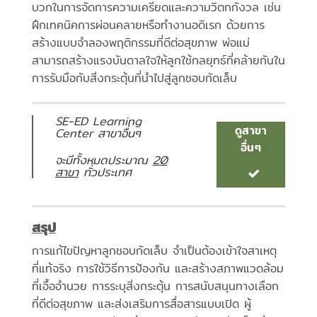
บวกในการจัดการความเครียดและความวิตกกังวล เช่น
ฝึกเทคนิคการผ่อนคลายหรือทำงานอดิเรก ด้วยการ
สร้างแบบจำลองพฤติกรรมที่ดีต่อสุขภาพ พ่อแม่
สามารถสร้างแรงบันดาลใจให้ลูกใช้กลยุทธ์ที่คล้ายกันใน
การรับมือกับสิ่งกระตุ้นที่นำไปสู่ลูกชอบกัดเล็บ
SE-ED Learning
ดูสาขา
Center สาขาอื่นๆ
อื่นๆ
จะมีทั้งหมดประมาณ
20
สาขา
ทั่วประเทศ
สรุป
การแก้ไขปัญหาลูกชอบกัดเล็บ จำเป็นต้องเข้าใจสาเหตุ
ที่แท้จริง การใช้วิธีการป้องกัน และสร้างสภาพแวดล้อม
ที่เอื้ออำนวย การระบุสิ่งกระตุ้น การสนับสนุนทางเลือก
ที่ดีต่อสุขภาพ และส่งเสริมการสื่อสารแบบเปิด ผู้