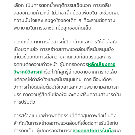
เลือก เป็นการตอกย้ำพฤติกรรมเชิงบวก การเฉลิม
ฉลองความก้าวหน้าไม่ว่าจะเล็กน้อยเพียงใด จะช่วยเพิ่ม
ความมั่นใจและแรงจูงใจของเด็ก ๆ ที่จะสานต่อความ
พยายามในการเอาชนะเมื่อลูกชอบกัดเล็บ
นอกเหนือจากการสื่อสารที่เปิดกว้างและการให้กำลังใจ
เชิงบวกแล้ว การสร้างสภาพแวดล้อมที่สนับสนุนยัง
เกี่ยวข้องกับการตั้งความคาดหวังที่สมจริงและการ
อดทนต่อความก้าวหน้า ผู้ปกครองควร
หลีกเลี่ยงการ
วิพากษ์วิจารณ์
หรือทำให้ลูกรู้สึกอับอายจากการกัดเล็บ
แต่ควรให้กำลังใจและสนับสนุนแทน การเตือนเด็กๆ
ว่าการกำจัดนิสัยต้องใช้เวลาและความพยายามสามารถ
บรรเทาความรู้สึกคับข้องใจและส่งเสริมความสามารถใน
การปรับตัว
การสร้างแบบอย่างพฤติกรรมที่ดีต่อสุขภาพถือเป็นสิ่ง
สำคัญในการสร้างสภาพแวดล้อมที่เอื้อต่อการรับมือกับ
การกัดเล็บ ผู้ปกครองสามารถ
สาธิตกลไกการรับมือ
เชิง