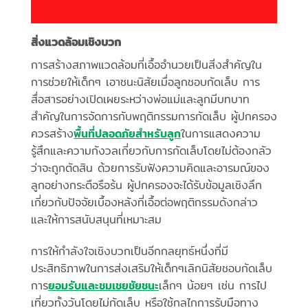
สิ่งแวดล้อมเชิงบวก
การสร้างสภาพแวดล้อมที่เอื้ออำนวยเป็นสิ่งสำคัญใน
การช่วยให้เด็กๆ เอาชนะนิสัยเมื่อลูกชอบกัดเล็บ การ
สื่อสารอย่างเปิดเผยระหว่างพ่อแม่และลูกมีบทบาท
สำคัญในการจัดการกับพฤติกรรมการกัดเล็บ ผู้ปกครอง
ควรสร้าง
พื้นที่ปลอดภัยสำหรับลูก
ในการแสดงความ
รู้สึกและความกังวลเกี่ยวกับการกัดเล็บโดยไม่ต้องกลัว
ว่าจะถูกตัดสิน ด้วยการรับฟังความคิดและอารมณ์ของ
ลูกอย่างกระตือรือร้น ผู้ปกครองจะได้รับข้อมูลเชิงลึก
เกี่ยวกับปัจจัยเบื้องหลังที่เอื้อต่อพฤติกรรมดังกล่าว
และให้การสนับสนุนที่เหมาะสม
การให้กำลังใจเชิงบวกเป็นอีกกลยุทธ์หนึ่งที่มี
ประสิทธิภาพในการส่งเสริมให้เด็กๆเลิกนิสัยชอบกัดเล็บ
การ
ยอมรับและชมเชยชัยชนะ
เล็กๆ น้อยๆ เช่น การไป
เที่ยวทั้งวันโดยไม่กัดเล็บ หรือใช้กลไกการรับมือทาง