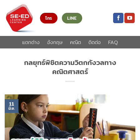
ข้าม
ไป
โทร
LINE
ยัง
เนื้อหา
แตกต่าง
อังกฤษ
คณิต
ติดต่อ
FAQ
กลยุทธ์พิชิตความวิตกกังวลทาง
คณิตศาสตร์
11
มิ.ย.