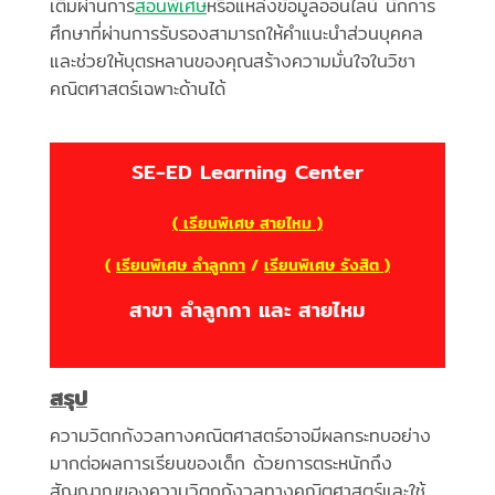
เติมผ่านการ
สอนพิเศษ
หรือแหล่งข้อมูลออนไลน์ นักการ
ศึกษาที่ผ่านการรับรองสามารถให้คำแนะนำส่วนบุคคล
และช่วยให้บุตรหลานของคุณสร้างความมั่นใจในวิชา
คณิตศาสตร์เฉพาะด้านได้
SE-ED Learning Center
( เรียนพิเศษ สายไหม )
(
เรียนพิเศษ ลำลูกกา
/
เรียนพิเศษ รังสิต )
สาขา ลำลูกกา และ สายไหม
สรุป
ความวิตกกังวลทางคณิตศาสตร์อาจมีผลกระทบอย่าง
มากต่อผลการเรียนของเด็ก ด้วยการตระหนักถึง
สัญญาณของความวิตกกังวลทางคณิตศาสตร์และใช้