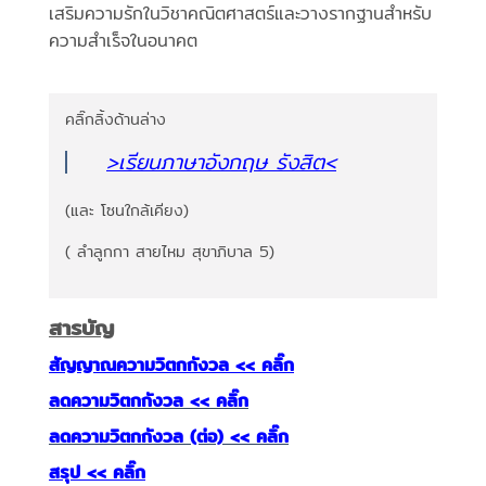
เสริมความรักในวิชาคณิตศาสตร์และวางรากฐานสำหรับ
ความสำเร็จในอนาคต
คลิ๊กลิ้งด้านล่าง
>เรียนภาษาอังกฤษ รังสิต
<
(และ โซนใกล้เคียง)
( ลำลูกกา สายไหม สุขาภิบาล 5)
สารบัญ
สัญญาณความวิตกกังวล << คลิ๊ก
ลดความวิตกกังวล << คลิ๊ก
ลดความวิตกกังวล (ต่อ) << คลิ๊ก
สรุป << คลิ๊ก