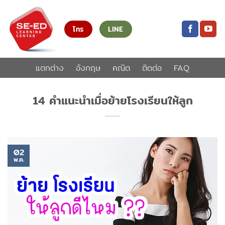
ข้าม
ไป
โทร
LINE
ยัง
เนื้อหา
แตกต่าง
อังกฤษ
คณิต
ติดต่อ
FAQ
14 คำแนะนำเมื่อย้ายโรงเรียนให้ลูก
02
พ.ค.