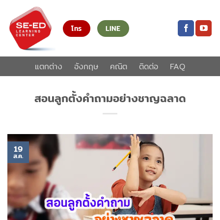
ข้าม
ไป
โทร
LINE
ยัง
เนื้อหา
แตกต่าง
อังกฤษ
คณิต
ติดต่อ
FAQ
สอนลูกตั้งคำถามอย่างชาญฉลาด
19
ส.ค.