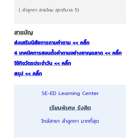
( ลำลูกกา สายไหม สุขาภิบาล 5)
สารบัญ
ส่งเสริมนิสัยการถามคำถาม << คลิ๊ก
4 เทคนิคการสอนตั้งคำถามอย่างชาญฉลาด << คลิ๊ก
ใช้กิจวัตรประจำวัน << คลิ๊ก
สรุป << คลิ๊ก
SE-ED Learning Center
เรียนพิเศษ รังสิต
ใกล้สาขา ลำลูกกา มากที่สุด