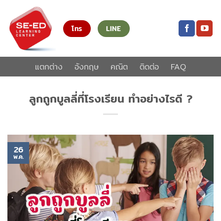
ข้าม
ไป
โทร
LINE
ยัง
เนื้อหา
แตกต่าง
อังกฤษ
คณิต
ติดต่อ
FAQ
ลูกถูกบูลลี่ที่โรงเรียน ทำอย่างไรดี ?
26
พ.ค.