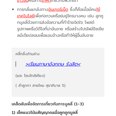
ข่าวลือ
หรือการ
โกหก
เกี่ยวกับพวกเขา
การกลั่นแกล้งทาง
อินเทอร์เน็ต
ซึ่งก็คือเมื่อมีคน
ใช้
เทคโนโลยี
เพื่อก่อกวนหรือข่มขู่ใครบางคน เช่น ลูกถู
กบูลลี่ด้วยการส่งข้อความที่ทำร้ายจิตใจ โพสต์
รูปภาพหรือวิดีโอที่น่าอับอาย หรือสร้างโปรไฟล์โซเชีย
ลมีเดียปลอมเพื่อแอบอ้างหรือทำให้ผู้อื่นอับอาย
คลิ๊กลิ้งด้านล่าง
>เรียนภาษาอังกฤษ รังสิต
<
(และ โซนใกล้เคียง)
( ลำลูกกา สายไหม สุขาภิบาล 5)
เคล็ดลับเพื่อจัดการเกี่ยวกับการบูลลี่ (1-3)
1) เช็คแนวโน้มสัญญาณเมื่อลูกถูกบูลลี่