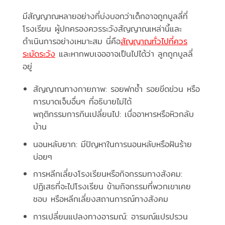
มีสัญญาณหลายอย่างที่บ่งบอกว่าเด็กอาจถูกบูลลี่ที่
โรงเรียน ผู้ปกครองควรระวังสัญญาณเหล่านี้และ
ดำเนินการอย่างเหมาะสม นี่คือ
สัญญาณทั่วไปที่ควร
ระมัดระวัง
และหากพบเจออาจเป็นไปได้ว่า ลูกถูกบูลลี่
อยู่
สัญญาณทางกายภาพ: รอยฟกช้ำ รอยขีดข่วน หรือ
การบาดเจ็บอื่นๆ ที่อธิบายไม่ได้
พฤติกรรมการกินเปลี่ยนไป: เบื่ออาหารหรือหิวกลับ
บ้าน
นอนหลับยาก: มีปัญหาในการนอนหลับหรือฝันร้าย
บ่อยๆ
การหลีกเลี่ยงโรงเรียนหรือกิจกรรมทางสังคม:
ปฏิเสธที่จะไปโรงเรียน ข้ามกิจกรรมที่พวกเขาเคย
ชอบ หรือหลีกเลี่ยงสถานการณ์ทางสังคม
การเปลี่ยนแปลงทางอารมณ์: อารมณ์แปรปรวน