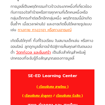
การบูลลี่เป็นพฤติกรรมก้าวร้าวประเภทหนึ่งที่เกี่ยวข้อง
กับการจงใจทำร้ายหรือการคุกคามที่เด็กคนหนึ่งหรือ
กลุ่มเด็กกระทำต่อเด็กอีกกลุ่มหนึ่ง พฤติกรรมนี้มักเกิด
ขึ้นซ้ำๆ เมื่อเวลาผ่านไป และอาจเกิดขึ้นได้หลายรูปแบบ
เช่น
ทางกาย ทางวาจา หรือทางอารมณ์
เกิดขึ้นได้ทุกที่ ทั้งที่โรงเรียน ในสนามเด็กเล่น หรือทาง
ออนไลน์ ลูกถูกบูลลี่อาจนำไปสู่การเห็นคุณค่าในตนเอง
ต่ำ
วิตกกังวล และซึมเศร้า
เป็นสิ่งสำคัญสำหรับผู้
ปกครองที่จะรับรู้ถึงสัญญาณของการบูลลี่
SE-ED Learning Center
( เรียนพิเศษ สายไหม )
(
เรียนพิเศษ ลำลูกกา
/
เรียนพิเศษ รังสิต )
สาขา ลำลูกกา และ สายไหม