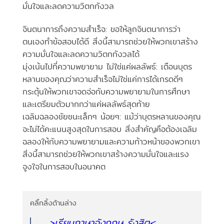
มั่นใจและลดความวิตกกังวล
จินตนาการถึงความสำเร็จ: ขอให้ลูกจินตนาการว่า
ตนเองทำข้อสอบได้ดี สิ่งนี้สามารถช่วยให้พวกเขาสร้าง
ความมั่นใจและลดความวิตกกังวลได้
มุ่งเน้นไปที่ความพยายาม ไม่ใช่แค่ผลลัพธ์: เตือนบุตร
หลานของคุณว่าความสำเร็จไม่ใช่แค่การได้เกรดดีๆ
กระตุ้นให้พวกเขาจดจ่อกับความพยายามในการศึกษา
และเตรียมตัวมากกว่าแค่ผลลัพธ์สุดท้าย
เฉลิมฉลองชัยชนะเล็กๆ น้อยๆ: แม้ว่าบุตรหลานของคุณ
จะไม่ได้คะแนนสูงสุดในการสอบ สิ่งสำคัญคือต้องเฉลิม
ฉลองให้กับความพยายามและความก้าวหน้าของพวกเขา
สิ่งนี้สามารถช่วยให้พวกเขาสร้างความมั่นใจและแรง
จูงใจในการสอบในอนาคต
คลิ๊กลิ้งด้านล่าง
>เรียนภาษาอังกฤษ รังสิต
<