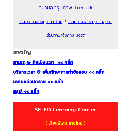
ที่มาของรูปภาพ freepik
/
เรียนภาษาอังกฤษ สายไหม
เรียนภาษาอังกฤษ ลำลูกกา
เรียนภาษาอังกฤษ รังสิต
สารบัญ
สาเหตุ & คิดเชิงบวก << คลิ๊ก
บริหารเวลา & เพิ่มทักษะการทำข้อสอบ << คลิ๊ก
เทคนิคผ่อนคลาย << คลิ๊ก
สรุป << คลิ๊ก
SE-ED Learning Center
( เรียนพิเศษ สายไหม )