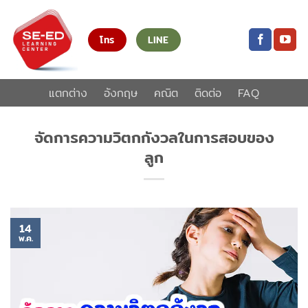
ข้าม
ไป
โทร
LINE
ยัง
เนื้อหา
แตกต่าง
อังกฤษ
คณิต
ติดต่อ
FAQ
จัดการความวิตกกังวลในการสอบของ
ลูก
14
พ.ค.