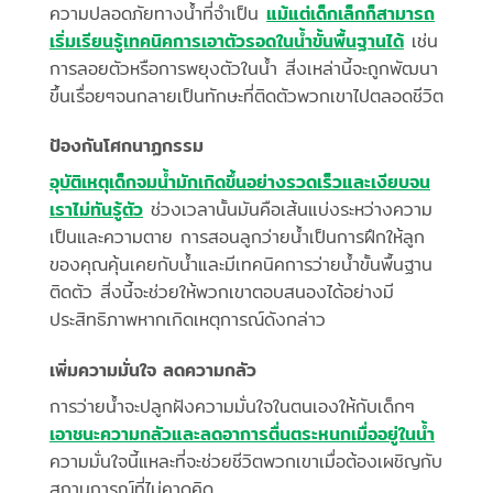
ความปลอดภัยทางน้ำที่จำเป็น
แม้แต่เด็กเล็กก็สามารถ
เริ่มเรียนรู้เทคนิคการเอาตัวรอดในน้ำขั้นพื้นฐานได้
เช่น
การลอยตัวหรือการพยุงตัวในน้ำ สิ่งเหล่านี้จะถูกพัฒนา
ขึ้นเรื่อยๆจนกลายเป็นทักษะที่ติดตัวพวกเขาไปตลอดชีวิต
ป้องกันโศกนาฏกรรม
อุบัติเหตุเด็กจมน้ำมักเกิดขึ้นอย่างรวดเร็วและเงียบจน
เราไม่ทันรู้ตัว
ช่วงเวลานั้นมันคือเส้นแบ่งระหว่างความ
เป็นและความตาย การสอนลูกว่ายน้ำเป็นการฝึกให้ลูก
ของคุณคุ้นเคยกับน้ำและมีเทคนิคการว่ายน้ำขั้นพื้นฐาน
ติดตัว สิ่งนี้จะช่วยให้พวกเขาตอบสนองได้อย่างมี
ประสิทธิภาพหากเกิดเหตุการณ์ดังกล่าว
เพิ่มความมั่นใจ ลดความกลัว
การว่ายน้ำจะปลูกฝังความมั่นใจในตนเองให้กับเด็กๆ
เอาชนะความกลัวและลดอาการตื่นตระหนกเมื่ออยู่ในน้ำ
ความมั่นใจนี้แหละที่จะช่วยชีวิตพวกเขาเมื่อต้องเผชิญกับ
สถานการณ์ที่ไม่คาดคิด