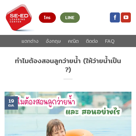
ข้าม
ไป
โทร
LINE
ยัง
เนื้อหา
แตกต่าง
อังกฤษ
คณิต
ติดต่อ
FAQ
ทำไมต้องสอนลูกว่ายน้ำ (ให้ว่ายน้ำเป็น
?)
19
ต.ค.