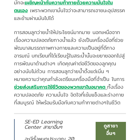
มักจะ
เผชิญหน้ากับความท้าทายด้วยความมั่นใจใน
ตนเอง
เพราะพวกเขามั่นใจว่าจะสามารถเอาชนะอุปสรรค
และข้ามผ่านมันไปได้
การสอนลูกว่ายน้ำให้ประโยชน์มากมาย นอกเหนือจาก
เรื่องความปลอดภัยทางน้ำแล้ว ยังเป็นเครื่องมือที่ช่วย
พัฒนาสมรรถภาพทางกายและความเป็นอยู่ที่ดีทาง
อารมณ์ บทเรียนที่ได้เรียนรู้ในสระน้ำนั้นจะขยายออกไปสู่
การพัฒนาด้านต่างๆ เกิดคุณค่าต่อชีวิตของลูกคุณ
อย่างนับไม่ถ้วน การสอนลูกว่ายน้ำตั้งแต่เนิ่น ๆ
หมายความว่าคุณกำลังเตรียมเครื่องมือที่จำเป็น ในการ
ช่วยส่งเสริมการใช้ชีวิตของพวกเขาในอนาคต
ทั้งเรื่อง
ความปลอดภัย ความมั่นใจ จิตใจที่เข้มแข็งและร่างกาย
ที่สมบูรณ์ ให้พร้อมรับมือกับความท้าทายต่างๆในชีวิต
SE-ED Learning
ดูสาขา
Center สาขาอื่นๆ
อื่นๆ
จะมีทั้งหมดประมาณ
20