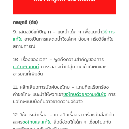
กลยุทธ์ (ต่อ)
9. เสนอวิธีแก้ปัญหา – แนะนำเด็ก ๆ เพื่อแนะนำ
วิธีการ
แก้ไข
อาจเป็นการแสดงน้ำใจเล็กๆ น้อยๆ หรือวิธีแก้ไข
สถานการณ์
10. เรื่องของเวลา – พูดถึงความสำคัญของการ
ขอโทษในทันที
การรออาจนำไปสู่ความเข้าใจผิดและ
อารมณ์ที่เพิ่มขึ้น
11. หลีกเลี่ยงการบังคับขอโทษ – แทนที่จะเรียกร้อง
คำขอโทษ แนะนำให้พวกเขา
ขอโทษด้วยความเต็มใจ
การ
ขอโทษแบบบังคับอาจขาดความจริงใจ
12. ใช้การเล่าเรื่อง – แบ่งปันเรื่องราวหรือหนังสือที่ตัว
ละคร
ขอโทษและแก้ไข
สิ่งนี้ช่วยให้เด็ก ๆ เชื่อมโยงกับ