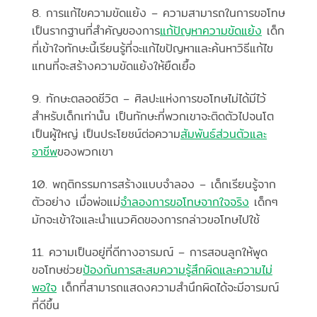
8. การแก้ไขความขัดแย้ง – ความสามารถในการขอโทษ
เป็นรากฐานที่สำคัญของการ
แก้ปัญหาความขัดแย้ง
เด็ก
ที่เข้าใจทักษะนี้เรียนรู้ที่จะแก้ไขปัญหาและค้นหาวิธีแก้ไข
แทนที่จะสร้างความขัดแย้งให้ยืดเยื้อ
9. ทักษะตลอดชีวิต – ศิลปะแห่งการขอโทษไม่ได้มีไว้
สำหรับเด็กเท่านั้น เป็นทักษะที่พวกเขาจะติดตัวไปจนโต
เป็นผู้ใหญ่ เป็นประโยชน์ต่อความ
สัมพันธ์ส่วนตัวและ
อาชีพ
ของพวกเขา
10. พฤติกรรมการสร้างแบบจำลอง – เด็กเรียนรู้จาก
ตัวอย่าง เมื่อพ่อแม่
จำลองการขอโทษจากใจจริง
เด็กๆ
มักจะเข้าใจและนำแนวคิดของการกล่าวขอโทษไปใช้
11. ความเป็นอยู่ที่ดีทางอารมณ์ – การสอนลูกให้พูด
ขอโทษช่วย
ป้องกันการสะสมความรู้สึกผิดและความไม่
พอใจ
เด็กที่สามารถแสดงความสำนึกผิดได้จะมีอารมณ์
ที่ดีขึ้น