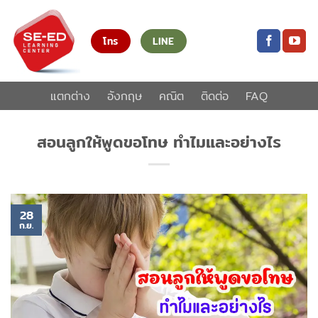
ข้าม
ไป
โทร
LINE
ยัง
เนื้อหา
แตกต่าง
อังกฤษ
คณิต
ติดต่อ
FAQ
สอนลูกให้พูดขอโทษ ทำไมและอย่างไร
28
ก.ย.