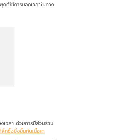
ะยุกต์ใช้การบอกเวลาในทาง
่องเวลา ด้วยการมีส่วนร่วม
ึกซึ้งยิ่งขึ้นกับเนื้อหา