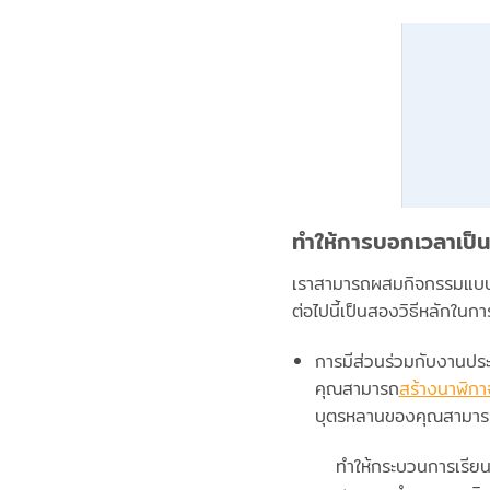
ทำให้การบอกเวลาเป็น
เราสามารถผสมกิจกรรมแบบอิ
ต่อไปนี้เป็นสองวิธีหลักใน
การมีส่วนร่วมกับงานประด
คุณสามารถ
สร้างนาฬิก
บุตรหลานของคุณสามาร
ทำให้กระบวนการเรียน