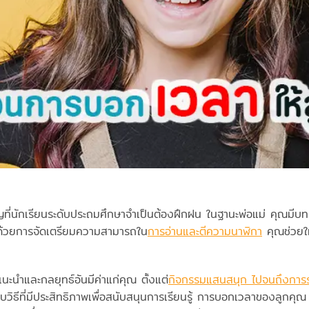
ที่นักเรียนระดับประถมศึกษาจำเป็นต้องฝึกฝน ในฐานะพ่อแม่ คุณมีบ
ี้ ด้วยการจัดเตรียมความสามารถใน
การอ่านและตีความนาฬิกา
คุณช่วยให
แนะนำและกลยุทธ์อันมีค่าแก่คุณ ตั้งแต่
กิจกรรมแสนสนุก ไปจนถึงการร
วิธีที่มีประสิทธิภาพเพื่อสนับสนุนการเรียนรู้ การบอกเวลาของลูกคุณ