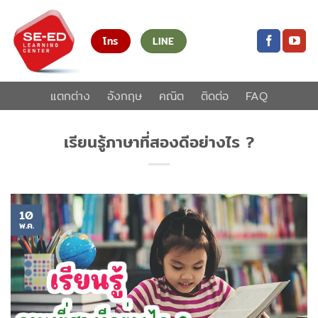
ข้าม
ไป
โทร
LINE
ยัง
เนื้อหา
แตกต่าง
อังกฤษ
คณิต
ติดต่อ
FAQ
เรียนรู้ภาษาที่สองดีอย่างไร ?
10
พ.ค.