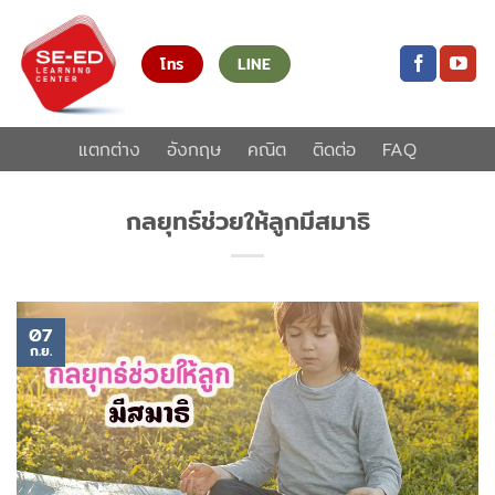
ข้าม
ไป
โทร
LINE
ยัง
เนื้อหา
แตกต่าง
อังกฤษ
คณิต
ติดต่อ
FAQ
กลยุทธ์ช่วยให้ลูกมีสมาธิ
07
ก.ย.