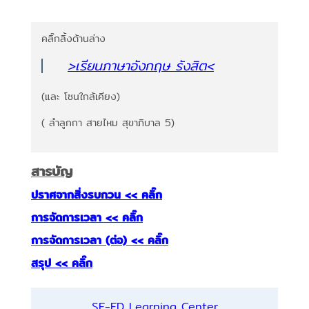
คลิ๊กลิ้งด้านล่าง
>เรียนภาษาอังกฤษ รังสิต
<
(และ โซนใกล้เคียง)
( ลำลูกกา สายไหม สุขาภิบาล 5)
สารบัญ
ปราศจากสิ่งรบกวน << คลิ๊ก
การจัดการเวลา << คลิ๊ก
การจัดการเวลา (ต่อ) << คลิ๊ก
สรุป << คลิ๊ก
SE-ED Learning Center