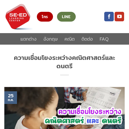
ข้าม
ไป
โทร
LINE
ยัง
เนื้อหา
แตกต่าง
อังกฤษ
คณิต
ติดต่อ
FAQ
ความเชื่อมโยงระหว่างคณิตศาสตร์และ
ดนตรี
25
ก.ค.