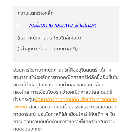
ความแตกต่างคลิ๊ก
>เรียนภาษาอังกฤษ สายไหม<
(และ คณิตศาสตร์ โซนใกล้เคียง)
( ลำลูกกา รังสิต สุขาภิบาล 5)
ด้วยการไขภาษาคณิตศาสตร์ที่ฝังอยู่ในดนตรี เด็ก ๆ
สามารถเข้าใจหลักการทางคณิตศาสตร์ได้ลึกซึ้งยิ่งขึ้นใน
ขณะที่ดำดิ่งสู่โลกแห่งท่วงทำนองและจังหวะอันน่า
หลงใหล การเชื่อมโยงระหว่างคณิตศาสตร์และดนตรี
ช่วยกระตุ้น
พัฒนาการทางความคิด ส่งเสริมการคิดเชิง
วิพากษ์
ส่งเสริมความคิดสร้างสรรค์และการแสดงออก
ทางอารมณ์ มอบโอกาสที่ไม่เหมือนใครให้กับเด็ก ๆ ใน
การมีส่วนร่วมกับทั้งด้านการวิเคราะห์และศิลปะในความ
คิดของพวกเขา