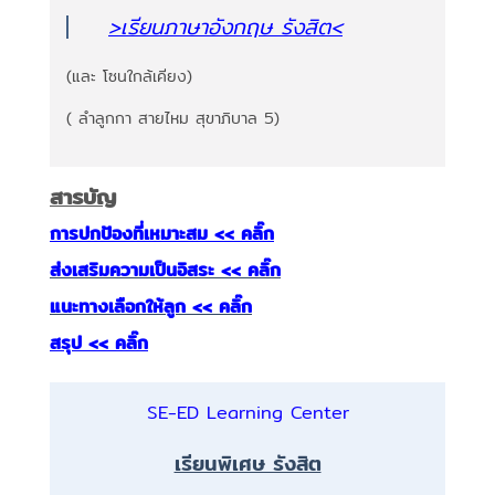
>เรียนภาษาอังกฤษ รังสิต
<
(และ โซนใกล้เคียง)
( ลำลูกกา สายไหม สุขาภิบาล 5)
สารบัญ
การปกป้องที่เหมาะสม << คลิ๊ก
ส่งเสริมความเป็นอิสระ << คลิ๊ก
แนะทางเลือกให้ลูก << คลิ๊ก
สรุป << คลิ๊ก
SE-ED Learning Center
เรียนพิเศษ รังสิต