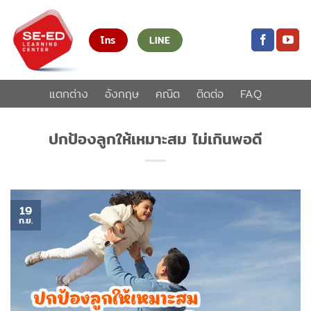
ข้าม
ไป
โทร
LINE
ยัง
เนื้อหา
แตกต่าง
อังกฤษ
คณิต
ติดต่อ
FAQ
ปกป้องลูกให้เหมาะสม ไม่เกินพอดี
19
ก.ย.